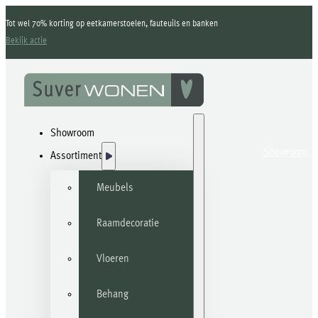
Tot wel 70% korting op eetkamerstoelen, fauteuils en banken
Bekijk actie
Showroom
Showroom
Assortiment
Meubels
Raamdecoratie
Vloeren
Behang